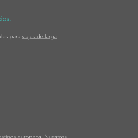
ios.
bles para
viajes de larga
destinos europeos. Nuestros