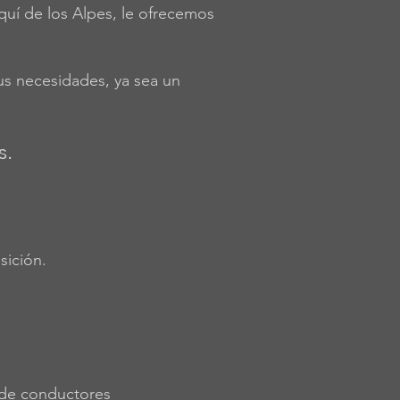
esquí de los Alpes, le ofrecemos
us necesidades, ya sea un
s.
sición.
 de conductores