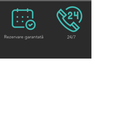
Rezervare garantată
24/7
Securitate
Discreție
Rezervați un șofer