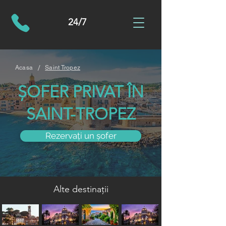
24/7
/
Acasa
Saint Tropez
ȘOFER PRIVAT ÎN
SAINT-TROPEZ
Rezervați un șofer
Alte destinații