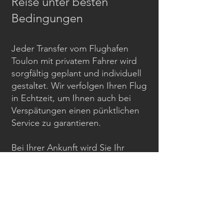
Reise unter besten
Bedingungen
Jeder Transfer vom Flughafen
Toulon mit privatem Fahrer wird
sorgfältig geplant und individuell
gestaltet. Wir verfolgen Ihren Flug
in Echtzeit, um Ihnen auch bei
Verspätungen einen pünktlichen
Service zu garantieren.
Bei Ihrer Ankunft wird Sie Ihr
Chauffeur elegant begrüßen, sich
um Ihr Gepäck kümmern und Sie
entspannt an Ihr Ziel bringen.
Reisen Sie mit einem Kind? Wir
stellen Ihnen kostenlos einen