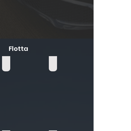
Flotta
Mercedes Classe V Van (1-7 passeggeri)
Berlina di lusso (1-4 passeggeri)