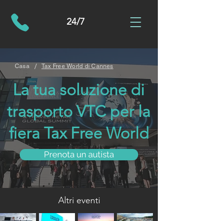
24/7
/
Casa
Tax Free World di Cannes
La tua soluzione di
trasporto VTC per la
fiera Tax Free World
Prenota un autista
Altri eventi