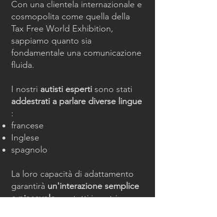
Con una clientela internazionale e
cosmopolita come quella della
Tax Free World Exhibition,
sappiamo quanto sia
fondamentale una comunicazione
fluida.
I nostri
autisti esperti
sono stati
addestrati a parlare diverse lingue
:
francese
Inglese
spagnolo
La loro capacità di adattamento
garantirà
un'interazione semplice
e piacevole
per tutti i nostri
passeggeri, indipendentemente