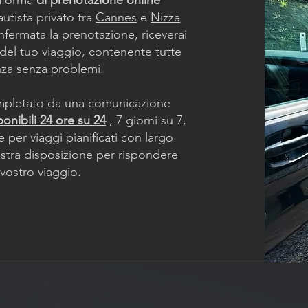
taforma
di prenotazione online
autista privato tra
Cannes
e
Nizza
nfermata la prenotazione, riceverai
del tuo viaggio, contenente tutte
nza senza problemi.
ompletato da una comunicazione
ponibili 24 ore su 24
, 7 giorni su 7,
e per viaggi pianificati con largo
ostra disposizione per rispondere
vostro viaggio.