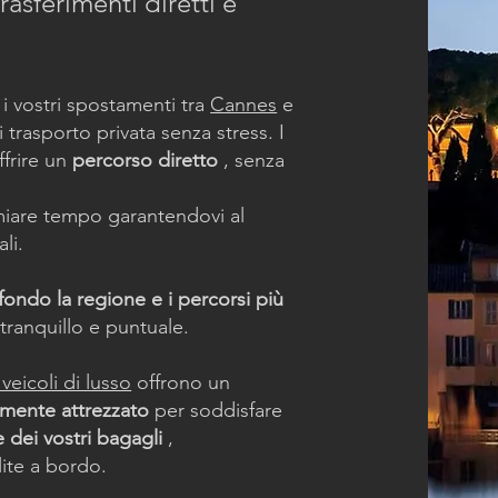
rasferimenti diretti e
 i vostri spostamenti tra
Cannes
e
 trasporto privata senza stress. I
ffrire un
percorso diretto
, senza
armiare tempo garantendovi al
li.
ondo la regione e i percorsi più
tranquillo e puntuale.
 veicoli di lusso
offrono un
amente attrezzato
per soddisfare
dei vostri bagagli
,
lite a bordo.