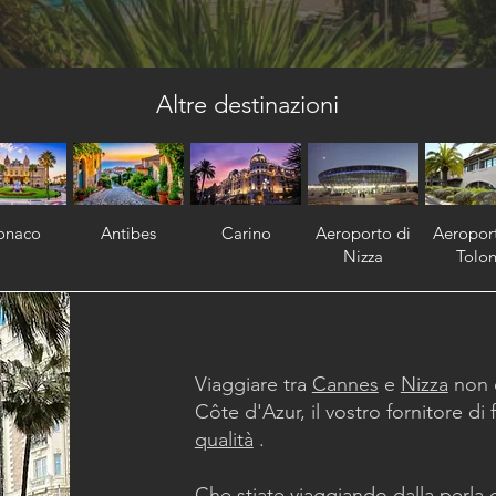
Altre destinazioni
onaco
Antibes
Carino
Aeroporto di
Aeropor
Nizza
Tolo
Viaggiare tra
Cannes
e
Nizza
non è
Côte d'Azur, il vostro fornitore di
qualità
.
Che stiate viaggiando dalla perla d