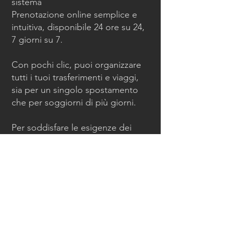
sistema
Prenotazione online semplice e
intuitiva, disponibile 24 ore su 24,
7 giorni su 7.
Con pochi clic, puoi organizzare
tutti i tuoi trasferimenti e viaggi,
sia per un singolo spostamento
che per soggiorni di più giorni.
Per soddisfare le esigenze dei
clienti internazionali che viaggiano
verso
MIPIM, il nostro servizio clienti è
disponibile in diverse lingue.
Anche gli autisti di noleggio con
conducente sono multilingue,
consentendo così un