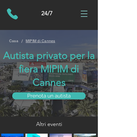
24/7
/
Casa
MIPIM di Cannes
Autista privato per la
fiera MIPIM di
Cannes
Prenota un autista
Altri eventi