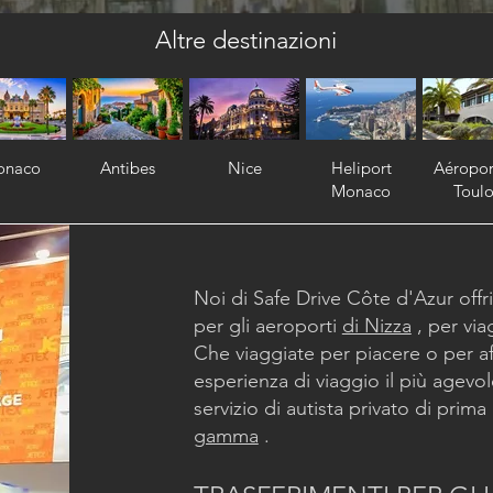
Altre destinazioni
onaco
Antibes
Nice
Heliport
Aéropor
Monaco
Toul
Noi di Safe Drive Côte d'Azur off
per gli aeroporti
di Nizza
, per via
Che viaggiate per piacere o per aff
esperienza di viaggio il più agevol
servizio di autista privato di prima
gamma
.